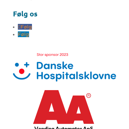
Følg os
Følg
Følg
Book
konsulent