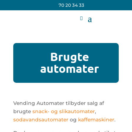
70 20 34 33
Brugte
automater
Vending Automater tilbyder salg af
brugte
snack- og slikautomater
,
sodavandsautomater
og
kaffemaskiner
.