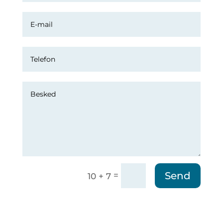
Send
=
10 + 7